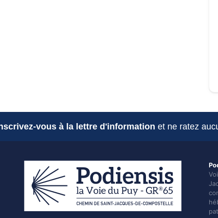
nscrivez-vous à la lettre d'information
et ne ratez aucu
Po
Vo
Ja
con
hé
pa