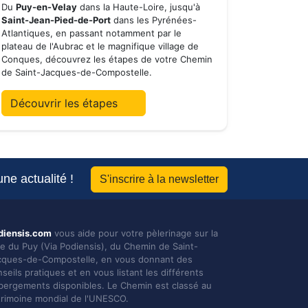
Du
Puy-en-Velay
dans la Haute-Loire, jusqu'à
Saint-Jean-Pied-de-Port
dans les Pyrénées-
Atlantiques, en passant notamment par le
plateau de l'Aubrac et le magnifique village de
Conques, découvrez les étapes de votre Chemin
de Saint-Jacques-de-Compostelle.
Découvrir les étapes
ne actualité !
S'inscrire à la newsletter
diensis.com
vous aide pour votre pèlerinage sur la
ie du Puy (Via Podiensis), du Chemin de Saint-
cques-de-Compostelle, en vous donnant des
seils pratiques et en vous listant les différents
bergements disponibles. Le Chemin est classé au
trimoine mondial de l'UNESCO.