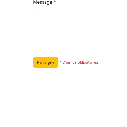
Message
*
Envoyer
* Champs obligatoires