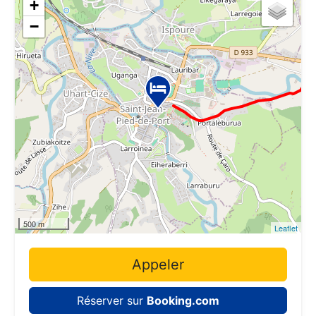
+
−
500 m
Leaflet
Appeler
Réserver sur
Booking.com