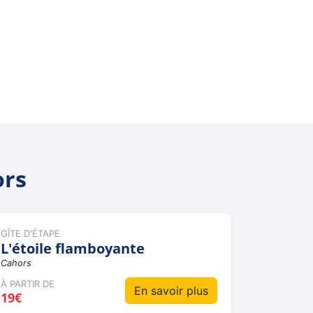
ors
GÎTE D'ÉTAPE
L'étoile flamboyante
Cahors
À PARTIR DE
En savoir plus
19€