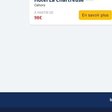
Cahors
À PARTIR DE
En savoir plus
98€
I