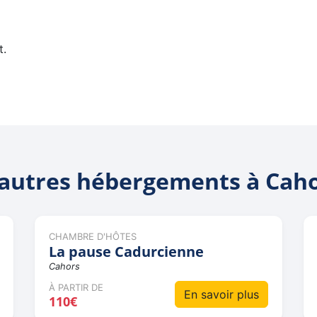
t.
autres hébergements à Cah
CHAMBRE D'HÔTES
La pause Cadurcienne
Cahors
À PARTIR DE
En savoir plus
110€