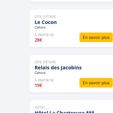
GÎTE D'ÉTAPE
Le Cocon
Cahors
À PARTIR DE
En savoir plus
28€
GÎTE D'ÉTAPE
Relais des Jacobins
Cahors
À PARTIR DE
En savoir plus
19€
HÔTEL
Hôtel La Chartreuse ***