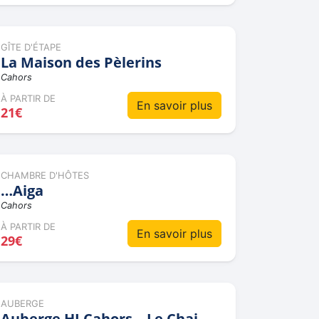
GÎTE D'ÉTAPE
La Maison des Pèlerins
Cahors
À PARTIR DE
En savoir plus
21€
CHAMBRE D'HÔTES
…Aiga
Cahors
À PARTIR DE
En savoir plus
29€
AUBERGE
Auberge HI Cahors – Le Chai