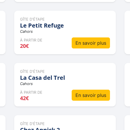
GÎTE D'ÉTAPE
Le Petit Refuge
Cahors
À PARTIR DE
En savoir plus
20€
GÎTE D'ÉTAPE
La Casa del Trel
Cahors
À PARTIR DE
En savoir plus
42€
GÎTE D'ÉTAPE
Chez Annick 2