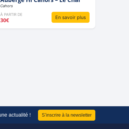
Cahors
À PARTIR DE
En savoir plus
30€
ne actualité !
S'inscrire à la newsletter