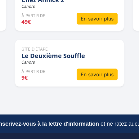
Cahors
À PARTIR DE
En savoir plus
49€
GÎTE D'ÉTAPE
Le Deuxième Souffle
Cahors
À PARTIR DE
En savoir plus
9€
nscrivez-vous à la lettre d'information
et ne ratez aucu