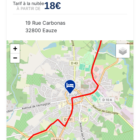
18€
Tarif à la nuitée
À PARTIR DE
19 Rue Carbonas
32800 Eauze
+
−