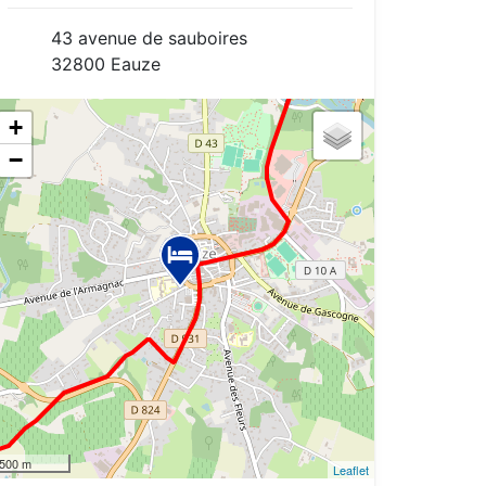
43 avenue de sauboires
32800 Eauze
+
−
500 m
Leaflet