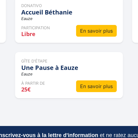
DONATIVO
Accueil Béthanie
Eauze
PARTICIPATION
En savoir plus
Libre
GÎTE D'ÉTAPE
Une Pause à Eauze
Eauze
À PARTIR DE
En savoir plus
25€
nscrivez-vous à la lettre d'information
et ne ratez aucu