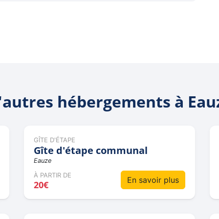
'autres hébergements à Eau
GÎTE D'ÉTAPE
Gîte d'étape communal
Eauze
À PARTIR DE
En savoir plus
20€