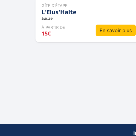
GÎTE D'ÉTAPE
L'Elus'Halte
Eauze
À PARTIR DE
En savoir plus
15€
I