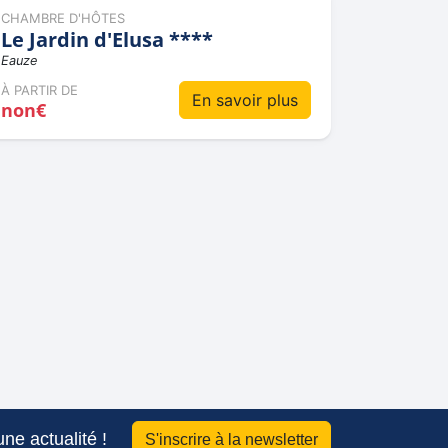
CHAMBRE D'HÔTES
Le Jardin d'Elusa ****
Eauze
À PARTIR DE
En savoir plus
non€
ne actualité !
S'inscrire à la newsletter