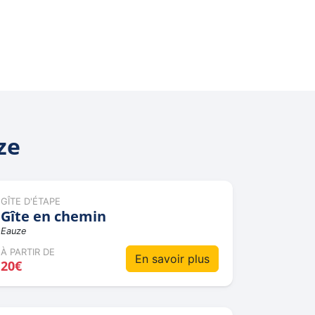
ze
GÎTE D'ÉTAPE
Gîte en chemin
Eauze
À PARTIR DE
En savoir plus
20€